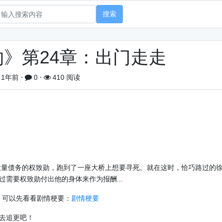
搜索
》第24章：出门走走
1年前
⋅
0
⋅
410 阅读
量债务的权致勋，跑到了一座大桥上想要寻死。就在这时，恰巧路过的
需要权致勋付出他的身体来作为报酬...
，可以先看看剧情梗要：
剧情梗要
去追更吧！