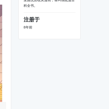
发掘优质耽美漫画，请叫我耽漫百
科全书。
注册于
8年前