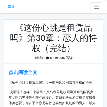
漫屋
《这份心跳是租赁品
吗》第30章：恋人的特
权（完结）
1年前
⋅
0
⋅
246 阅读
点击阅读全文
《这份心跳是租赁品吗》是一部画风和剧情都很棒的漫画。
漫画讲了这样一个故事：八岛森里是校园里孤僻的闷骚少
年，暗恋男神佐仓却不敢接近。某日他决意通过租男友服务
体验恋爱，却在平台惊见与佐仓容貌如复刻般的男人，颤抖