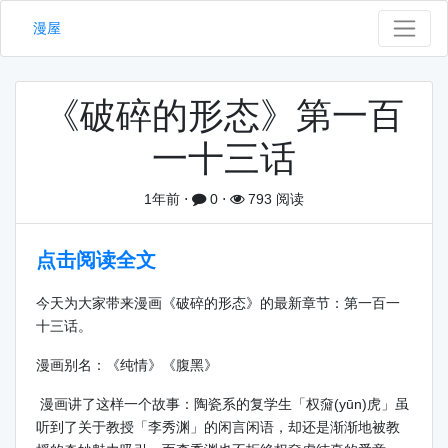
漫屋
《破碎的形态》第一百
一十三话
1年前
⋅
0
⋅
793 阅读
点击阅读全文
今天为大家带来漫画《破碎的形态》的最新章节：第一百一
十三话。
漫画别名：《纯情》《腹黑》
漫画讲了这样一个故事：陶瓷系的复学生「权奫(yūn)虎」虽
听到了关于教授「李秀渊」的闲言闲语，却还是渐渐地被教