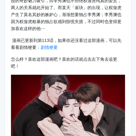
授的奇妙魅力吸引，而李秀渊也不拒绝权奫虎纯真的爱意，
两人的关系就此开始了。而某天「崔玦」的出现，让权奫虎
产生了莫名其妙的嫉妒心，渐渐想要独占李秀渊；李秀渊也
因为权奫虎粗暴的独占欲感到惊慌失措，不过同时也变得更
加喜欢这样的他⋯
漫画已更新到第113话，如果你还没看过这部漫画，可以先
看看剧情梗要：
剧情梗要
怎么样？喜欢这部漫画吧？喜欢的话就点击左下角去追更
吧！