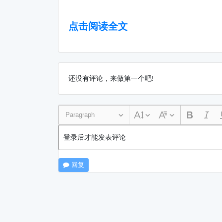
点击阅读全文
还没有评论，来做第一个吧!
Paragraph
登录后才能发表评论
回复