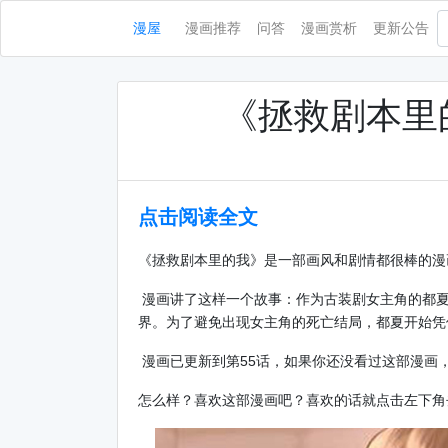
漫屋
漫画推荐
问答
漫画赏析
更新公告
《拯救剧本里
点击阅读全文
《拯救剧本里的我》是一部画风和剧情都很棒的漫
漫画讲了这样一个故事：作为古装剧女主角的都夏
界。为了避免出现女主角的死亡结局，都夏开始凭借
漫画已更新到第55话，如果你还没看过这部漫画
怎么样？喜欢这部漫画吧？喜欢的话就点击左下角