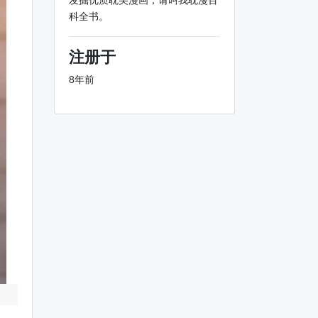
发掘优质耽美漫画，请叫我耽漫百
科全书。
注册于
8年前