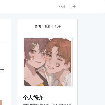
登录
注册
作者：耽推小能手
的世
个人简介