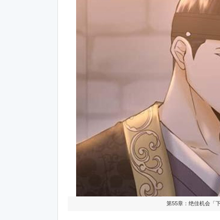
第55章：绝佳机会「