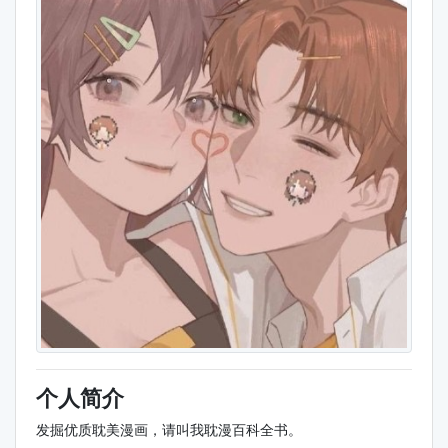
个人简介
发掘优质耽美漫画，请叫我耽漫百科全书。