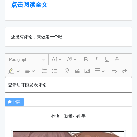
点击阅读全文
还没有评论，来做第一个吧!
Paragraph
登录后才能发表评论
回复
作者：耽推小能手