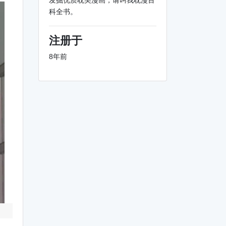
发掘优质耽美漫画，请叫我耽漫百
科全书。
注册于
8年前