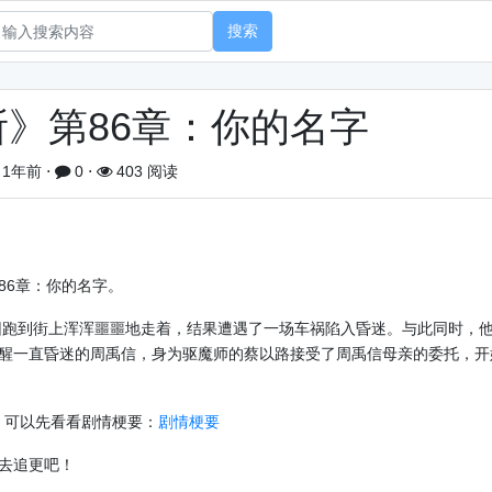
搜索
》第86章：你的名字
1年前
⋅
0
⋅
403 阅读
86章：你的名字。
跑到街上浑浑噩噩地走着，结果遭遇了一场车祸陷入昏迷。与此同时，
醒一直昏迷的周禹信，身为驱魔师的蔡以路接受了周禹信母亲的委托，开
，可以先看看剧情梗要：
剧情梗要
去追更吧！