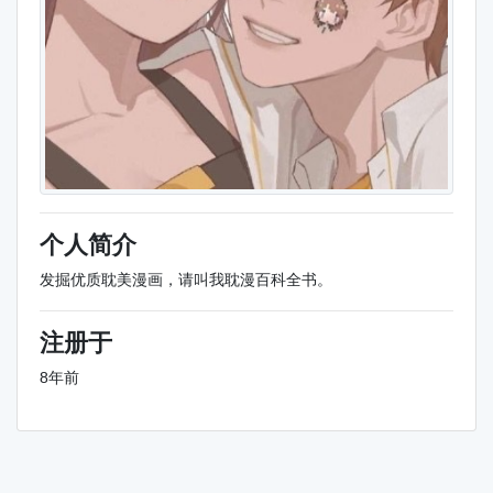
个人简介
发掘优质耽美漫画，请叫我耽漫百科全书。
注册于
8年前