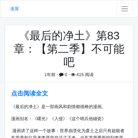
漫屋
《最后的净土》第83
章：【第二季】不可能
吧
1年前
⋅
0
⋅
415 阅读
点击阅读全文
《最后的净土》是一部画风和剧情都很棒的漫画。
漫画别名：《曙光》《入侵》《这个哨兵他碰瓷》
漫画讲了这样一个故事：世界崩溃化为废土之后只有超能者
车英贤和引导者李瑟寅存活了下来，当车英贤重新找到李瑟