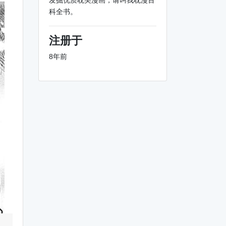
发掘优质耽美漫画，请叫我耽漫百
科全书。
注册于
8年前