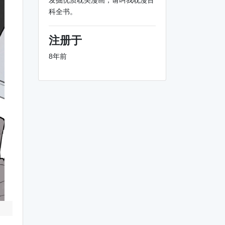
发掘优质耽美漫画，请叫我耽漫百
科全书。
注册于
8年前