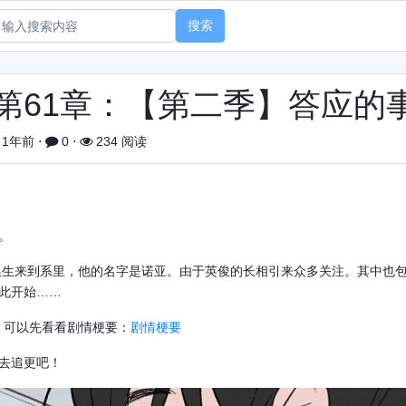
搜索
第61章：【第二季】答应的
1年前
⋅
0
⋅
234 阅读
。
生来到系里，他的名字是诺亚。由于英俊的长相引来众多关注。其中也
此开始……
，可以先看看剧情梗要：
剧情梗要
去追更吧！