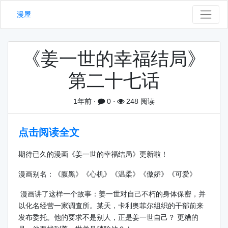
漫屋
《姜一世的幸福结局》
第二十七话
1年前
⋅
0
⋅
248 阅读
点击阅读全文
期待已久的漫画《姜一世的幸福结局》更新啦！
漫画别名：《腹黑》《心机》《温柔》《傲娇》《可爱》
漫画讲了这样一个故事：姜一世对自己不朽的身体保密，并
以化名经营一家调查所。某天，卡利奥菲尔组织的干部前来
发布委托。他的要求不是别人，正是姜一世自己？ 更糟的