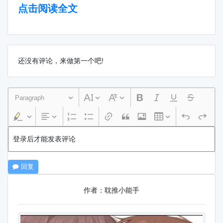
点击阅读全文
还没有评论，来做第一个吧!
Paragraph
登录后才能发表评论
回复
作者：耽推小能手