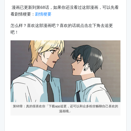
漫画已更新到第68话，如果你还没看过这部漫画，可以先看
看剧情梗要：
剧情梗要
怎么样？喜欢这部漫画吧？喜欢的话就点击左下角去追更
吧！
第68章：真的很喜欢你「下载app追更，还可以和众多粉丝畅聊自己喜欢的
漫画哦」