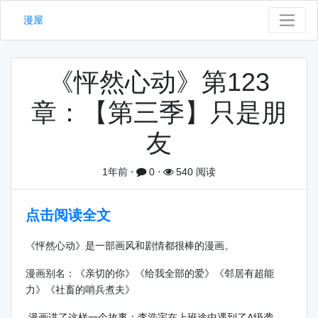
漫屋
《怦然心动》第123
章：【第三季】只是朋
友
1年前
⋅
0
⋅
540 阅读
点击阅读全文
《怦然心动》是一部画风和剧情都很棒的漫画。
漫画别名：《亲切的你》《给我全部的爱》《邻居有超能
力》《社畜的哨兵煮夫》
漫画讲了这样一个故事：李浩宇在上班途中遇到了A级袭