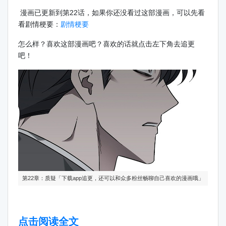
漫画已更新到第22话，如果你还没看过这部漫画，可以先看
看剧情梗要：
剧情梗要
怎么样？喜欢这部漫画吧？喜欢的话就点击左下角去追更
吧！
第22章：质疑「下载app追更，还可以和众多粉丝畅聊自己喜欢的漫画哦」
点击阅读全文