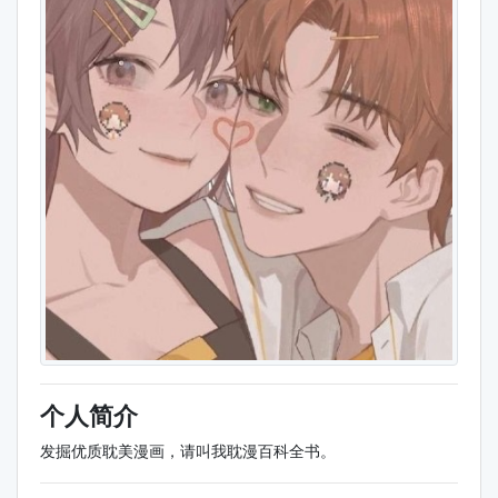
个人简介
发掘优质耽美漫画，请叫我耽漫百科全书。