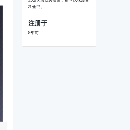
发掘优质耽美漫画，请叫我耽漫百
科全书。
注册于
8年前