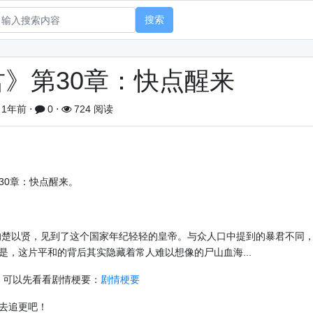
搜索
》第30章：快点醒来
1年前
⋅
0
⋅
724 阅读
30章：快点醒来。
楚以贤，见到了这个国家年纪轻轻的皇帝。与众人口中提到的暴君不同
，这片平和的背后其实隐藏着常人难以想像的尸山血海...
，可以先看看剧情梗要：
剧情梗要
去追更吧！