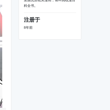
发掘优质耽美漫画，请叫我耽漫百
科全书。
注册于
8年前