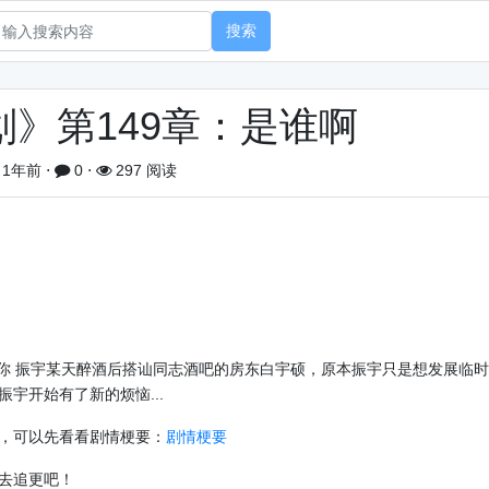
搜索
》第149章：是谁啊
1年前
⋅
0
⋅
297 阅读
惜你 振宇某天醉酒后搭讪同志酒吧的房东白宇硕，原本振宇只是想发展临
宇开始有了新的烦恼...
画，可以先看看剧情梗要：
剧情梗要
去追更吧！