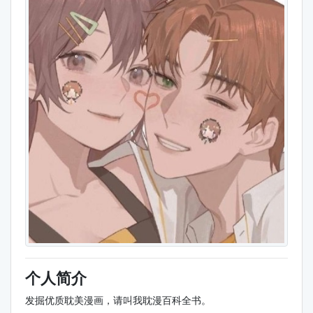
个人简介
发掘优质耽美漫画，请叫我耽漫百科全书。