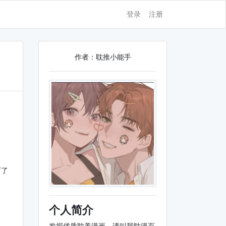
登录
注册
作者：耽推小能手
下了
个人简介