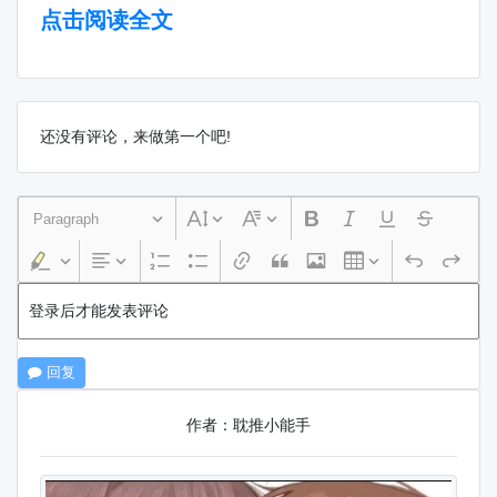
点击阅读全文
还没有评论，来做第一个吧!
Paragraph
登录后才能发表评论
回复
作者：耽推小能手