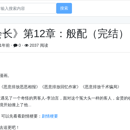
搜索
长》第12章：般配（完结）
1年前
⋅
0
⋅
2037 阅读
漫画。
《恶意排放恶恶相报》《恶意排放回忆作家》《恶意排放千术骗局》
遇见了一个奇怪的男客人-李治言，面对这个冤大头一样的客人，金贤的
开始缠上了他...
，可以先看看剧情梗要：
剧情梗要
去追更吧！