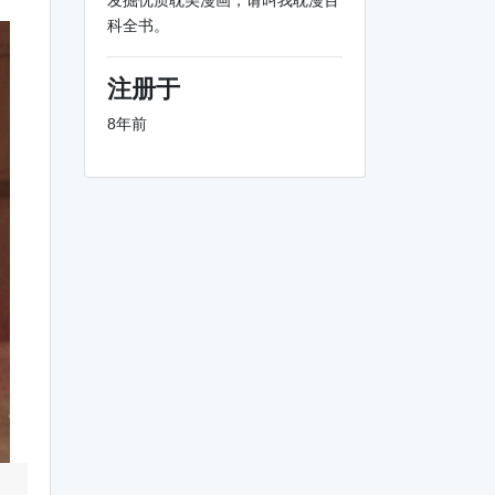
发掘优质耽美漫画，请叫我耽漫百
科全书。
注册于
8年前