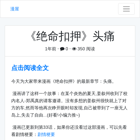
漫屋
《绝命扣押》头痛
1年前
⋅
0
⋅
350 阅读
点击阅读全文
今天为大家带来漫画《绝命扣押》的最新章节：头痛。
漫画讲了这样一个故事：在某个炎热的夏天,姜叙州收到了校
内名人-郑禹真的请客邀请。没有多想的姜叙州很快就上了对
方的车,然而等他再次睁开眼时却发现,自己被带到了一座无人
岛上,失去了自由...(好看!小编力推~)
漫画已更新到第33话，如果你还没看过这部漫画，可以先看
看剧情梗要：
剧情梗要