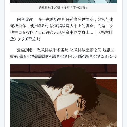
恶意排放千术骗局漫画「下拉观看」
内容导读： 在一家赌场里担任荷官的尹徐浩，经常与张
老板合作，使用各种手段来骗取客人手上的资金。而这一次
他把目光投向了自己许久未见的高中同学身上...（《恶意排
放》系列6部之1）
漫画别名：恶意排放千术骗局,恶意排放噩梦之间,垃圾回
收站,恶意排放恶恶相报,恶意排放回忆作家,恶意排放双面会长