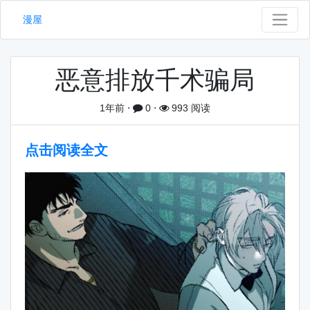
漫屋
恶意排放千术骗局
1年前
⋅
0
⋅
993 阅读
点击阅读全文