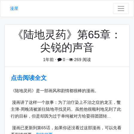
漫屋
《陆地灵药》第65章：
尖锐的声音
1年前
⋅
0
⋅
269 阅读
点击阅读全文
《陆地灵药》是一部画风和剧情都很棒的漫画。
漫画讲了这样一个故事：为了治疗染上不治之症的龙王，鳖
主簿-周晚清被派往陆地寻找灵药。虽然他很顺利地见到了此
行的目标，但是却因为过于单纯被对方给耍得团团转...
漫画已更新到第65话，如果你还没看过这部漫画，可以先看