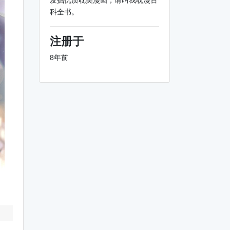
发掘优质耽美漫画，请叫我耽漫百
科全书。
注册于
8年前