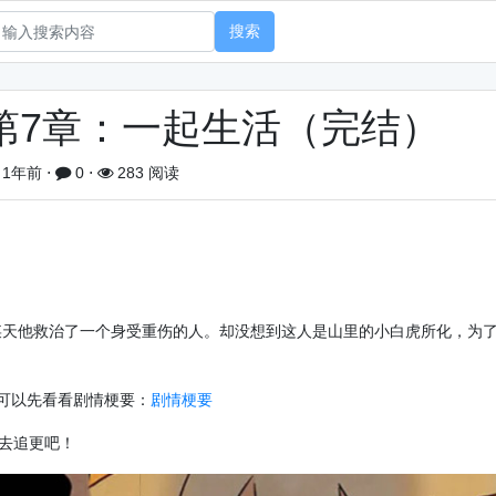
搜索
第7章：一起生活（完结）
1年前
⋅
0
⋅
283 阅读
天他救治了一个身受重伤的人。却没想到这人是山里的小白虎所化，为
可以先看看剧情梗要：
剧情梗要
去追更吧！