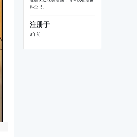
发掘优质耽美漫画，请叫我耽漫百
科全书。
注册于
8年前