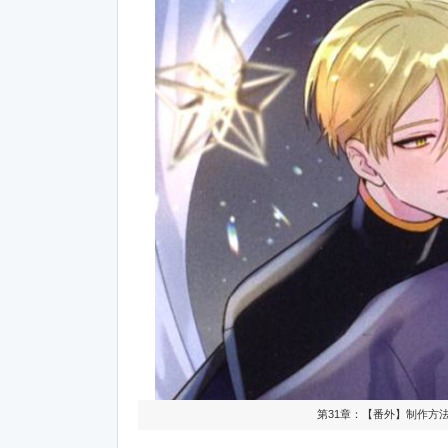
第31章：【番外】制作方