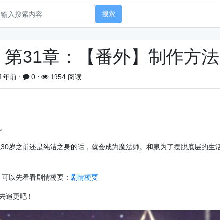
搜索
》第31章：【番外】制作方法
1年前
⋅
0
⋅
1954 阅读
画。
30岁之前还是纯洁之身的话，就会成为魔法师。和泉为了摆脱底层的生
，可以先看看剧情梗要：
剧情梗要
去追更吧！