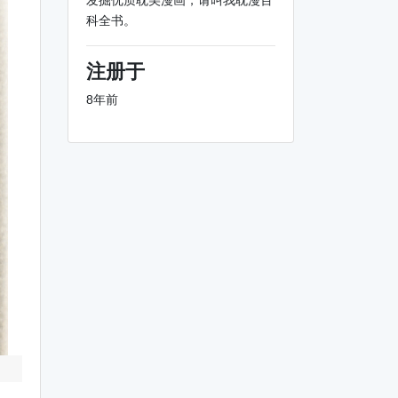
发掘优质耽美漫画，请叫我耽漫百
科全书。
注册于
8年前