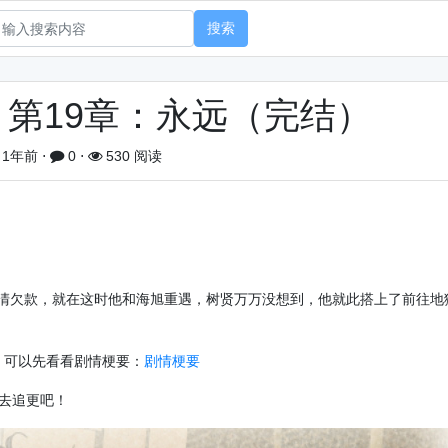
搜索
第19章：永远（完结）
1年前
⋅
0
⋅
530 阅读
清欠款，就在这时他和海旭重遇，树贤万万没想到，他就此搭上了前往地
，可以先看看剧情梗要：
剧情梗要
去追更吧！