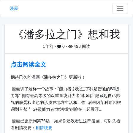
漫屋
《潘多拉之门》想和我
1年前
⋅
0
⋅
493 阅读
点击阅读全文
期待已久的漫画《潘多拉之门》更新啦！
漫画讲了这样一个故事："能力者,我说过了我是普通的B0级
向导" 拥有最高等级的双重血统能力者"李延伊"隐藏起自己帅
气的脸蛋和出色的形质在地方生活和工作. 后来因某种原因被
调到首都,与S+级能力者"太河振"纠缠在一起展开...
漫画已更新到第76话，如果你还没看过这部漫画，可以先看
看剧情梗要：
剧情梗要