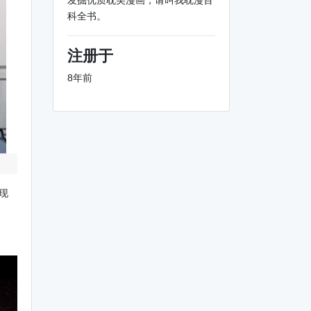
发掘优质耽美漫画，请叫我耽漫百
科全书。
注册于
8年前
现