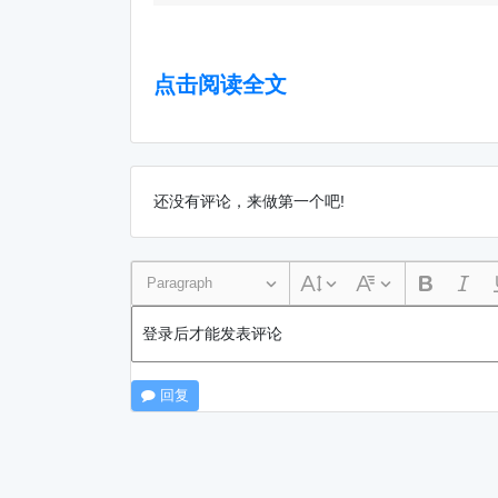
点击阅读全文
还没有评论，来做第一个吧!
Paragraph
登录后才能发表评论
回复