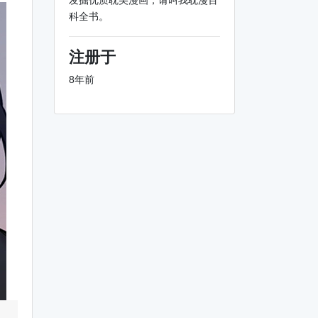
发掘优质耽美漫画，请叫我耽漫百
科全书。
注册于
8年前