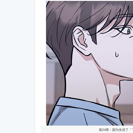
第24章：因为失误了「