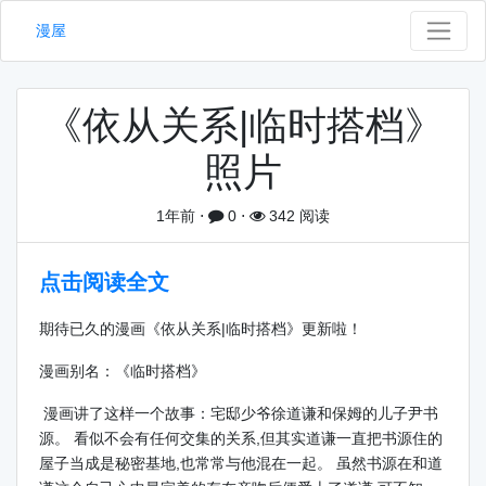
漫屋
《依从关系|临时搭档》
照片
1年前
⋅
0
⋅
342 阅读
点击阅读全文
期待已久的漫画《依从关系|临时搭档》更新啦！
漫画别名：《临时搭档》
漫画讲了这样一个故事：宅邸少爷徐道谦和保姆的儿子尹书
源。 看似不会有任何交集的关系,但其实道谦一直把书源住的
屋子当成是秘密基地,也常常与他混在一起。 虽然书源在和道