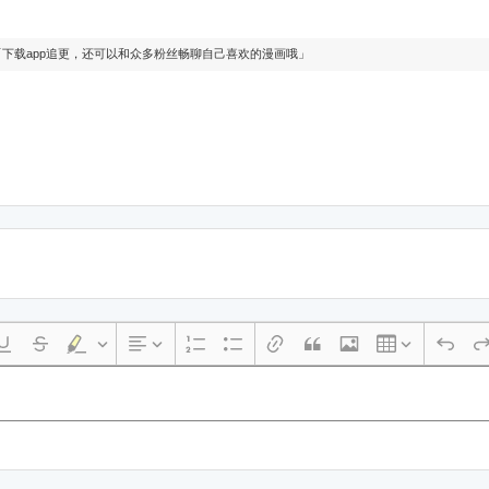
「下载app追更，还可以和众多粉丝畅聊自己喜欢的漫画哦」