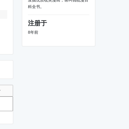
发掘优质耽美漫画，请叫我耽漫百
科全书。
注册于
8年前