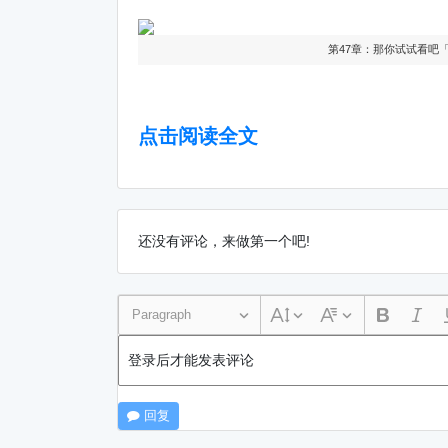
第47章：那你试试看吧
点击阅读全文
还没有评论，来做第一个吧!
Paragraph
登录后才能发表评论
回复