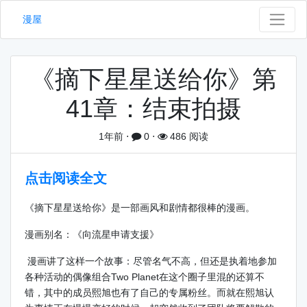
漫屋
《摘下星星送给你》第
41章：结束拍摄
1年前
⋅
0
⋅
486 阅读
点击阅读全文
《摘下星星送给你》是一部画风和剧情都很棒的漫画。
漫画别名：《向流星申请支援》
漫画讲了这样一个故事：尽管名气不高，但还是执着地参加
各种活动的偶像组合Two Planet在这个圈子里混的还算不
错，其中的成员熙旭也有了自己的专属粉丝。而就在熙旭认