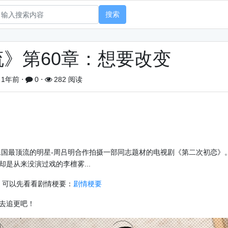
搜索
》第60章：想要改变
1年前
⋅
0
⋅
282 阅读
国最顶流的明星-周吕明合作拍摄一部同志题材的电视剧《第二次初恋》
是从来没演过戏的李檀雾...
，可以先看看剧情梗要：
剧情梗要
去追更吧！