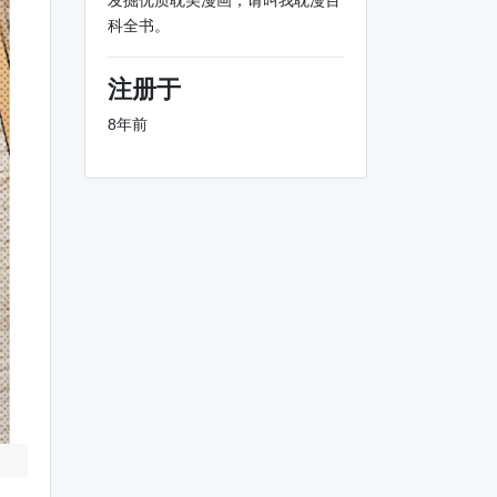
发掘优质耽美漫画，请叫我耽漫百
科全书。
注册于
8年前