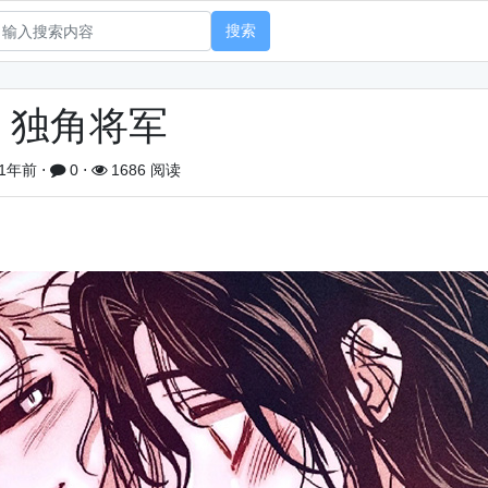
搜索
独角将军
1年前
⋅
0
⋅
1686 阅读