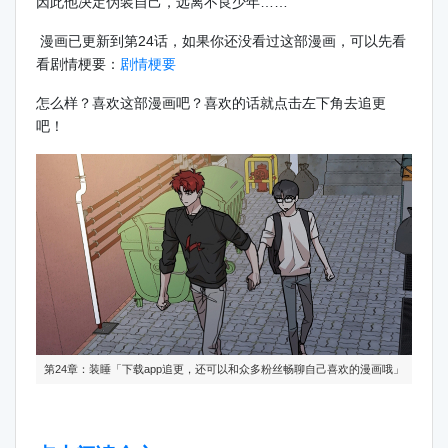
因此他决定伪装自己，远离不良少年……
漫画已更新到第24话，如果你还没看过这部漫画，可以先看
看剧情梗要：
剧情梗要
怎么样？喜欢这部漫画吧？喜欢的话就点击左下角去追更
吧！
第24章：装睡「下载app追更，还可以和众多粉丝畅聊自己喜欢的漫画哦」