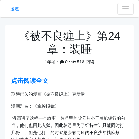
漫屋
《被不良缠上》第24
章：装睡
1年前
⋅
0
⋅
518 阅读
点击阅读全文
期待已久的漫画《被不良缠上》更新啦！
漫画别名：《拿掉眼镜》
漫画讲了这样一个故事：韩游里的父母从小干着抢银行的勾
当，他们也因此入狱。因此韩游里为了维持生计只能同时打
几份工。但是他打工的时候总会有同班的不良少年找麻烦，