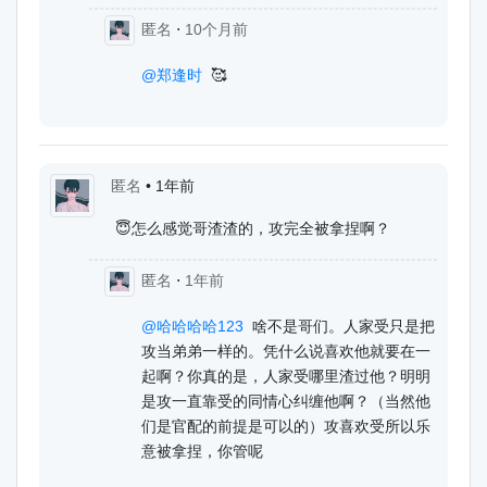
匿名
⋅
10个月前
@郑逢时
🥰
匿名
•
1年前
😇怎么感觉哥渣渣的，攻完全被拿捏啊？
匿名
⋅
1年前
@哈哈哈哈123
啥不是哥们。人家受只是把
攻当弟弟一样的。凭什么说喜欢他就要在一
起啊？你真的是，人家受哪里渣过他？明明
是攻一直靠受的同情心纠缠他啊？（当然他
们是官配的前提是可以的）攻喜欢受所以乐
意被拿捏，你管呢