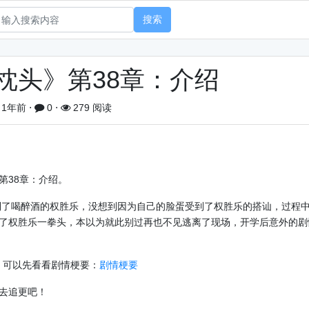
搜索
枕头》第38章：介绍
1年前
⋅
0
⋅
279 阅读
第38章：介绍。
了喝醉酒的权胜乐，没想到因为自己的脸蛋受到了权胜乐的搭讪，过程
了权胜乐一拳头，本以为就此别过再也不见逃离了现场，开学后意外的剧
，可以先看看剧情梗要：
剧情梗要
去追更吧！