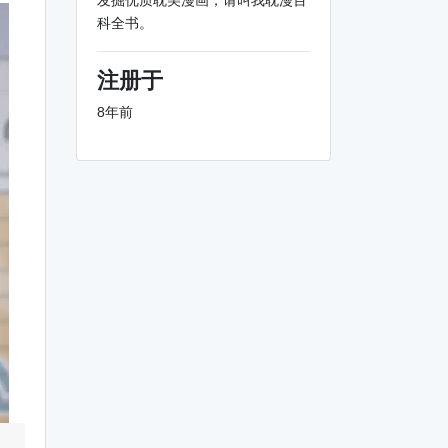
发掘优质耽美漫画，请叫我耽漫百
科全书。
注册于
8年前