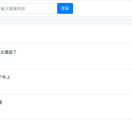
搜索
你太着急了
了年上
题